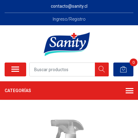
contacto@sanity.cl
Ingreso/Registro
0
CATEGORÍAS