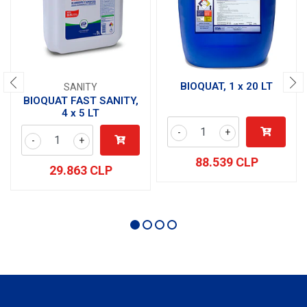
BIOQUAT, 1 x 20 LT
SANITY
BIOQUAT FAST SANITY,
4 x 5 LT
-
+
-
+
88.539 CLP
29.863 CLP