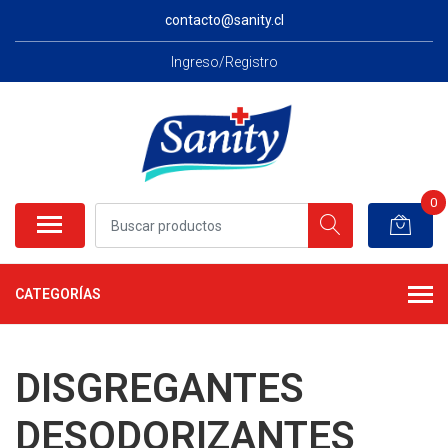
contacto@sanity.cl
Ingreso/Registro
0
CATEGORÍAS
DISGREGANTES
DESODORIZANTES