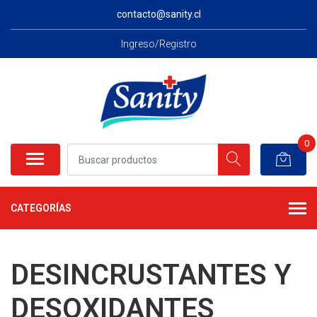
contacto@sanity.cl
Ingreso/Registro
0
CATEGORÍAS
DESINCRUSTANTES Y
DESOXIDANTES