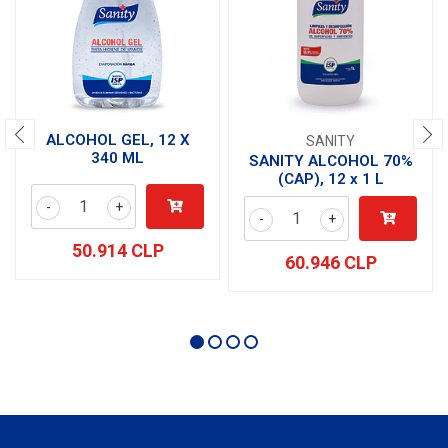
ALCOHOL GEL, 12 X
SANITY
340 ML
SANITY ALCOHOL 70%
(CAP), 12 x 1 L
-
+
-
+
50.914 CLP
60.946 CLP