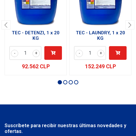
TEC - DETENZI, 1 x 20
TEC - LAUNDRY, 1 x 20
KG
KG
-
+
-
+
92.562 CLP
152.249 CLP
Suscríbete para recibir nuestras últimas novedades y
ofertas.